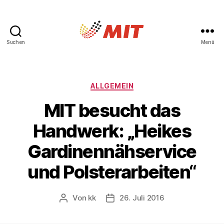
Suchen
Menü
MIT
Wolfsburg
Kategorien
ALLGEMEIN
MIT besucht das
Handwerk: „Heikes
Gardinennähservice
und Polsterarbeiten“
Von
kk
26. Juli 2016
Beitragsautor
Beitragsdatum